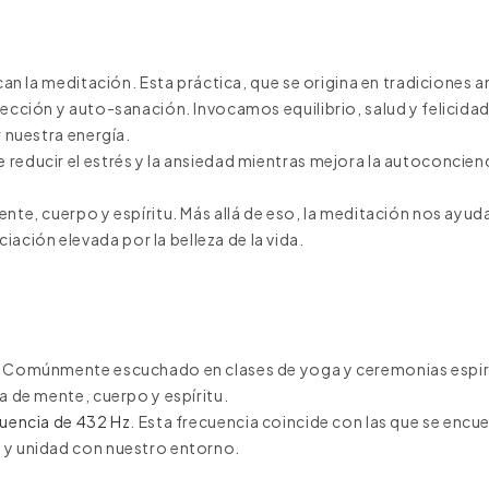
can la meditación. Esta práctica, que se origina en tradiciones 
pección y auto-sanación. Invocamos equilibrio, salud y felicida
r nuestra energía.
reducir el estrés y la ansiedad mientras mejora la autoconcienci
ente, cuerpo y espíritu. Más allá de eso, la meditación nos ayud
ción elevada por la belleza de la vida.
ón. Comúnmente escuchado en clases de yoga y ceremonias espir
a de mente, cuerpo y espíritu.
uencia de 432 Hz
. Esta frecuencia coincide con las que se encue
r y unidad con nuestro entorno.