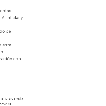
ientas.
Al inhalar y
ido de
s esta
do.
ración con
iencia de vida
como el