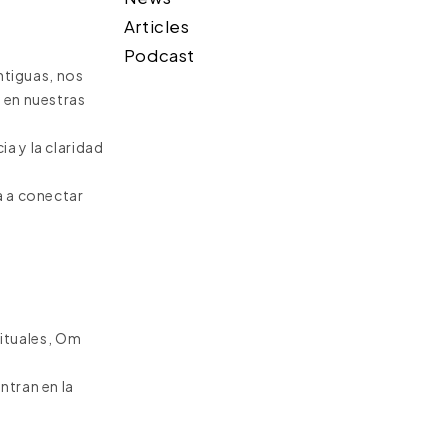
Articles
Podcast
antiguas, nos
d en nuestras
a y la claridad
a a conectar
ituales, Om
ntran en la