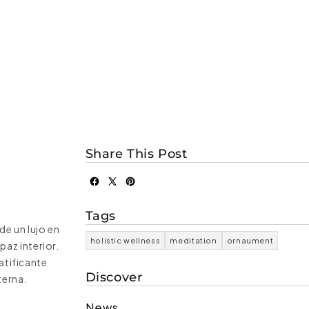
Share This Post
Tags
de un lujo en
holistic wellness
meditation
ornaument
az interior.
atificante
Discover
terna.
News