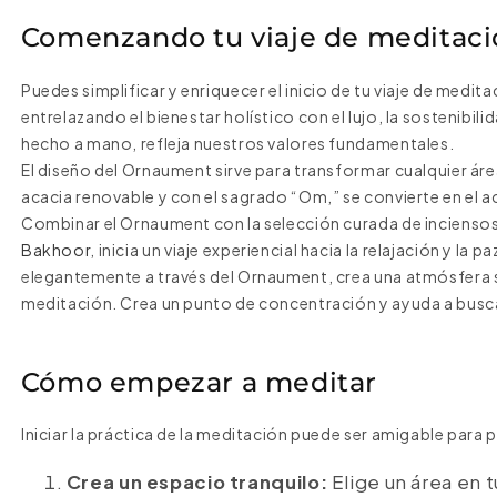
Comenzando tu viaje de meditac
Puedes simplificar y enriquecer el inicio de tu viaje de medi
entrelazando el bienestar holístico con el lujo, la sostenibil
hecho a mano, refleja nuestros valores fundamentales.
El diseño del Ornaument sirve para transformar cualquier áre
acacia renovable y con el sagrado “Om,” se convierte en el 
Combinar el Ornaument con la selección curada de inciensos
Bakhoor
, inicia un viaje experiencial hacia la relajación y l
elegantemente a través del Ornaument, crea una atmósfera 
meditación. Crea un punto de concentración y ayuda a busca
Cómo empezar a meditar
Iniciar la práctica de la meditación puede ser amigable para 
Crea un espacio tranquilo:
Elige un área en t