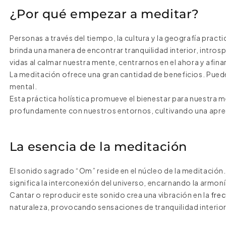
¿Por qué empezar a meditar?
Personas a través del tiempo, la cultura y la geografía practi
brinda una manera de encontrar tranquilidad interior, intros
vidas al calmar nuestra mente, centrarnos en el ahora y afina
La meditación ofrece una gran cantidad de beneficios. Puede 
mental.
Esta práctica holística promueve el bienestar para nuestra m
profundamente con nuestros entornos, cultivando una aprecia
La esencia de la meditación
El sonido sagrado “Om” reside en el núcleo de la meditaci
significa la interconexión del universo, encarnando la armoní
Cantar o reproducir este sonido crea una vibración en la
frec
naturaleza, provocando sensaciones de tranquilidad interio