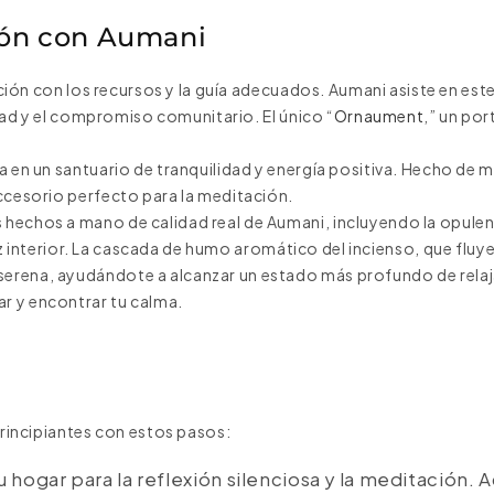
ión con Aumani
tación con los recursos y la guía adecuados. Aumani asiste en es
idad y el compromiso comunitario. El único “
Ornaument
,” un po
a en un santuario de tranquilidad y energía positiva. Hecho de 
accesorio perfecto para la meditación.
 hechos a mano de calidad real de Aumani, incluyendo la opule
a paz interior. La cascada de humo aromático del incienso, que fluy
serena, ayudándote a alcanzar un estado más profundo de relaj
r y encontrar tu calma.
principiantes con estos pasos:
u hogar para la reflexión silenciosa y la meditación. 