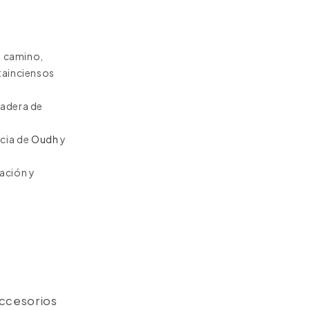
te camino,
rtainciensos
madera de
ncia de
Oudh
y
e
ación y
Accesorios