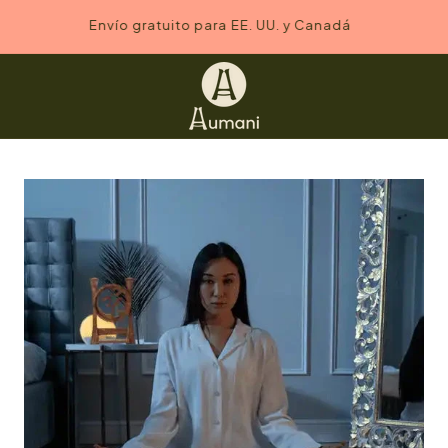
¡Obtén un 10% de descuento en pedidos de incienso
superiores a $45 USD/ $61 CAD!