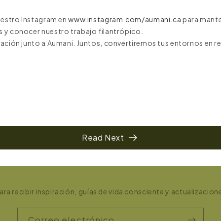
nuestro Instagram en
www.instagram.com/aumani.ca
para mante
 y conocer nuestro trabajo filantrópico.
tación junto a Aumani. Juntos, convertiremos tus entornos en re
Read Next
ra recibir inspiración, guías de vida consciente y actualizacion
Correo electrónico